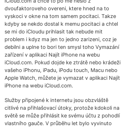
iCloud.com a chce to po me heslo z
dvoufaktoroveho overeni, ktere hned na to
vyskoci v okne na tom samem pocitaci. Takze
kdyby se nekdo dostal k memu pocitaci a chtel
se mi do iCloudu prihlasit tak nebude mit
problem i kdyz ma jen to jedno zarizeni, coz je
debilni a uplne to bori ten smysl toho Vymazání
zařízení v aplikaci Najít iPhone na webu
iCloud.com. Pokud dojde ke ztrátě nebo krádeži
vašeho iPhonu, iPadu, iPodu touch, Macu nebo
Apple Watch, můžete je vymazat v aplikaci Najít
iPhone na webu iCloud.com.
Služby připojené k internetu jsou obzvláště
citlivé na přihlašovací útoky, protože kdokoli na
světě se může přihlásit ke svému účtu z pohodlí
vlastního gauče. V průběhu let bylo vyvinuto