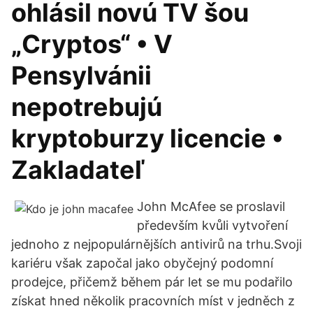
ohlásil novú TV šou
„Cryptos“ • V
Pensylvánii
nepotrebujú
kryptoburzy licencie •
Zakladateľ
John McAfee se proslavil
především kvůli vytvoření
jednoho z nejpopulárnějších antivirů na trhu.Svoji
kariéru však započal jako obyčejný podomní
prodejce, přičemž během pár let se mu podařilo
získat hned několik pracovních míst v jedněch z