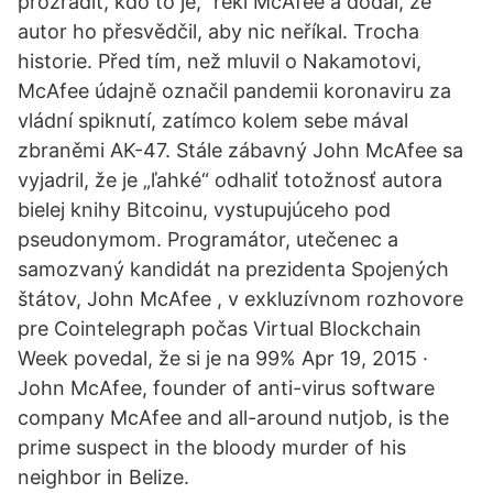
prozradit, kdo to je,” řekl McAfee a dodal, že
autor ho přesvědčil, aby nic neříkal. Trocha
historie. Před tím, než mluvil o Nakamotovi,
McAfee údajně označil pandemii koronaviru za
vládní spiknutí, zatímco kolem sebe mával
zbraněmi AK-47. Stále zábavný John McAfee sa
vyjadril, že je „ľahké“ odhaliť totožnosť autora
bielej knihy Bitcoinu, vystupujúceho pod
pseudonymom. Programátor, utečenec a
samozvaný kandidát na prezidenta Spojených
štátov, John McAfee , v exkluzívnom rozhovore
pre Cointelegraph počas Virtual Blockchain
Week povedal, že si je na 99% Apr 19, 2015 ·
John McAfee, founder of anti-virus software
company McAfee and all-around nutjob, is the
prime suspect in the bloody murder of his
neighbor in Belize.