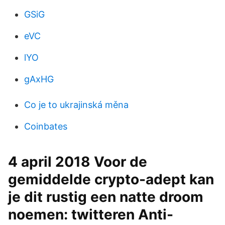
GSiG
eVC
lYO
gAxHG
Co je to ukrajinská měna
Coinbates
4 april 2018 Voor de
gemiddelde crypto-adept kan
je dit rustig een natte droom
noemen: twitteren Anti-