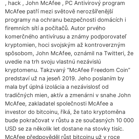
, hack , John McAfee , PC Antivirový program
McAfee patří mezi světově nerozšířenější
programy na ochranu bezpečnosti domácích i
firemních sítí a počítačů. Autor prvého
komerčného antivírusu a známy podporovateľ
kryptomien, hoci svojským až kontroverzným
spôsobom, John McAfee, oznámil na Twitteri, že
uvedie na trh svoju vlastnú nezávislú
kryptomenu. Takzvaný “McAfee Freedom Coin”
predstaví už na jeseň 2019. Jeho poslaním by
mala byť úplná izolácia a nezávislosť od
tradičných mien, aktív a zmenárni v snahe John
McAfee, zakladatel společnosti McAfee a
investor do bitcoinu, říká, že tato kryptoměna
bude pokračovat v růstu a ze současných 10 000
USD se za několik let dostane na stovky tisíc.
McAfee předpověděl růst bitcoinu už v roce