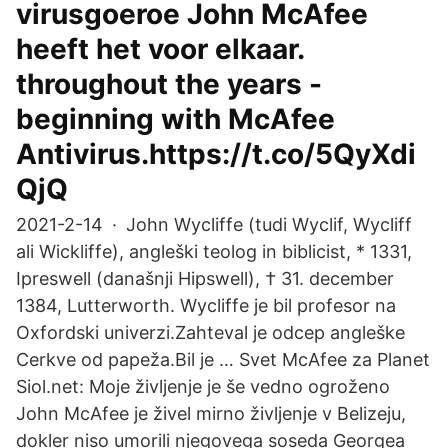
virusgoeroe John McAfee
heeft het voor elkaar.
throughout the years -
beginning with McAfee
Antivirus.https://t.co/5QyXdi
QjQ
2021-2-14 · John Wycliffe (tudi Wyclif, Wycliff
ali Wickliffe), angleški teolog in biblicist, * 1331,
Ipreswell (današnji Hipswell), † 31. december
1384, Lutterworth. Wycliffe je bil profesor na
Oxfordski univerzi.Zahteval je odcep angleške
Cerkve od papeža.Bil je … Svet McAfee za Planet
Siol.net: Moje življenje je še vedno ogroženo
John McAfee je živel mirno življenje v Belizeju,
dokler niso umorili njegovega soseda Georgea