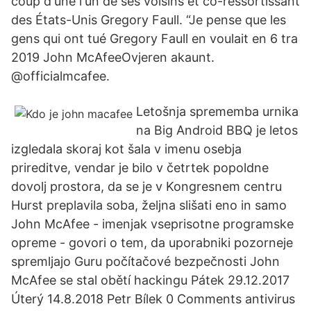
coup d'une l'un de ses voisins et co-ressortissant
des États-Unis Gregory Faull. “Je pense que les
gens qui ont tué Gregory Faull en voulait en 6 tra
2019 John McAfeeOvjeren akaunt.
@officialmcafee.
Letošnja sprememba urnika
na Big Android BBQ je letos
izgledala skoraj kot šala v imenu osebja
prireditve, vendar je bilo v četrtek popoldne
dovolj prostora, da se je v Kongresnem centru
Hurst preplavila soba, željna slišati eno in samo
John McAfee - imenjak vseprisotne programske
opreme - govori o tem, da uporabniki pozorneje
spremljajo Guru počítačové bezpečnosti John
McAfee se stal obětí hackingu Pátek 29.12.2017
Úterý 14.8.2018 Petr Bílek 0 Comments antivirus