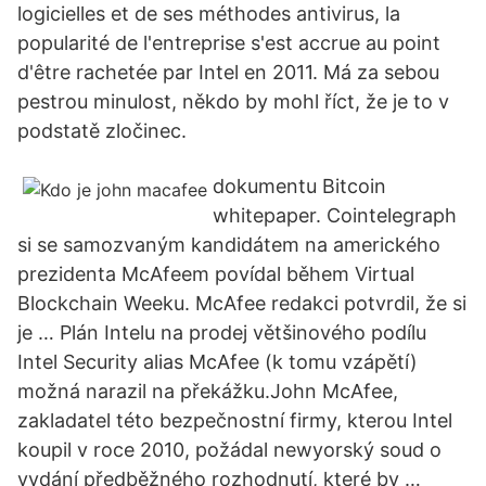
logicielles et de ses méthodes antivirus, la
popularité de l'entreprise s'est accrue au point
d'être rachetée par Intel en 2011. Má za sebou
pestrou minulost, někdo by mohl říct, že je to v
podstatě zločinec.
dokumentu Bitcoin
whitepaper. Cointelegraph
si se samozvaným kandidátem na amerického
prezidenta McAfeem povídal během Virtual
Blockchain Weeku. McAfee redakci potvrdil, že si
je … Plán Intelu na prodej většinového podílu
Intel Security alias McAfee (k tomu vzápětí)
možná narazil na překážku.John McAfee,
zakladatel této bezpečnostní firmy, kterou Intel
koupil v roce 2010, požádal newyorský soud o
vydání předběžného rozhodnutí, které by …