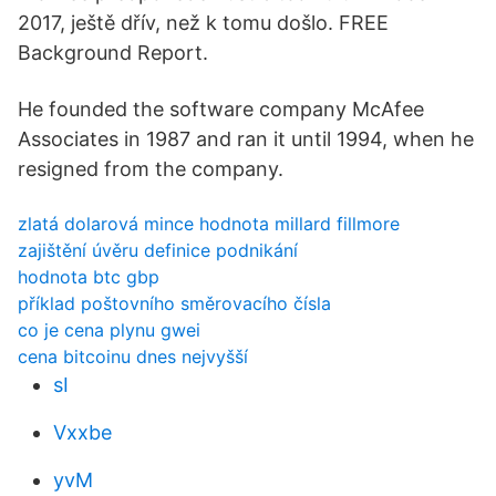
2017, ještě dřív, než k tomu došlo. FREE
Background Report.
He founded the software company McAfee
Associates in 1987 and ran it until 1994, when he
resigned from the company.
zlatá dolarová mince hodnota millard fillmore
zajištění úvěru definice podnikání
hodnota btc gbp
příklad poštovního směrovacího čísla
co je cena plynu gwei
cena bitcoinu dnes nejvyšší
sI
Vxxbe
yvM