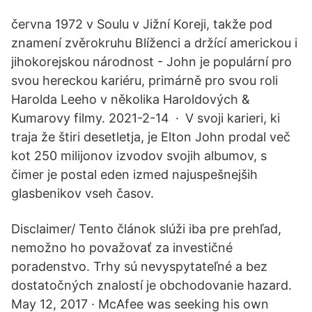
června 1972 v Soulu v Jižní Koreji, takže pod
znamení zvěrokruhu Blíženci a držící americkou i
jihokorejskou národnost - John je populární pro
svou hereckou kariéru, primárně pro svou roli
Harolda Leeho v několika Haroldových &
Kumarovy filmy. 2021-2-14 · V svoji karieri, ki
traja že štiri desetletja, je Elton John prodal več
kot 250 milijonov izvodov svojih albumov, s
čimer je postal eden izmed najuspešnejših
glasbenikov vseh časov.
Disclaimer/ Tento článok slúži iba pre prehľad,
nemožno ho považovať za investičné
poradenstvo. Trhy sú nevyspytateľné a bez
dostatočných znalostí je obchodovanie hazard.
May 12, 2017 · McAfee was seeking his own