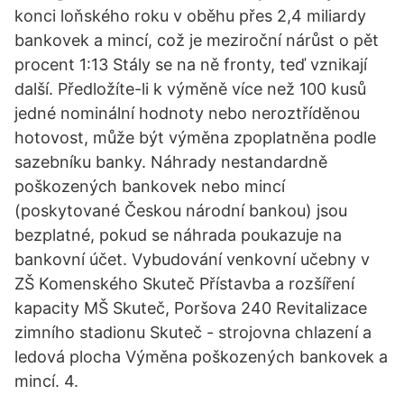
konci loňského roku v oběhu přes 2,4 miliardy
bankovek a mincí, což je meziroční nárůst o pět
procent 1:13 Stály se na ně fronty, teď vznikají
další. Předložíte-li k výměně více než 100 kusů
jedné nominální hodnoty nebo neroztříděnou
hotovost, může být výměna zpoplatněna podle
sazebníku banky. Náhrady nestandardně
poškozených bankovek nebo mincí
(poskytované Českou národní bankou) jsou
bezplatné, pokud se náhrada poukazuje na
bankovní účet. Vybudování venkovní učebny v
ZŠ Komenského Skuteč Přístavba a rozšíření
kapacity MŠ Skuteč, Poršova 240 Revitalizace
zimního stadionu Skuteč - strojovna chlazení a
ledová plocha Výměna poškozených bankovek a
mincí. 4.