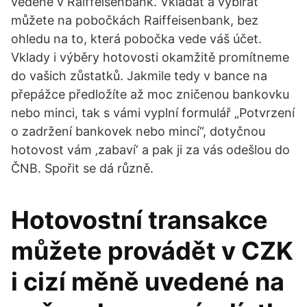
vedené v Raiffeisenbank. Vkládat a vybírat
můžete na pobočkách Raiffeisenbank, bez
ohledu na to, která pobočka vede váš účet.
Vklady i výběry hotovosti okamžitě promítneme
do vašich zůstatků. Jakmile tedy v bance na
přepážce předložíte až moc zničenou bankovku
nebo minci, tak s vámi vyplní formulář „Potvrzení
o zadržení bankovek nebo mincí“, dotyčnou
hotovost vám ‚zabaví‘ a pak ji za vás odešlou do
ČNB. Spořit se dá různě.
Hotovostní transakce
můžete provádět v CZK
i cizí měně uvedené na