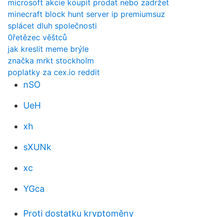
microsoft akcie koupit prodat nebo zadržet
minecraft block hunt server ip premiumsuz
splácet dluh společnosti
0řetězec věštců
jak kreslit meme brýle
značka mrkt stockholm
poplatky za cex.io reddit
nSO
UeH
xh
sXUNk
xc
YGca
Proti dostatku kryptoměny