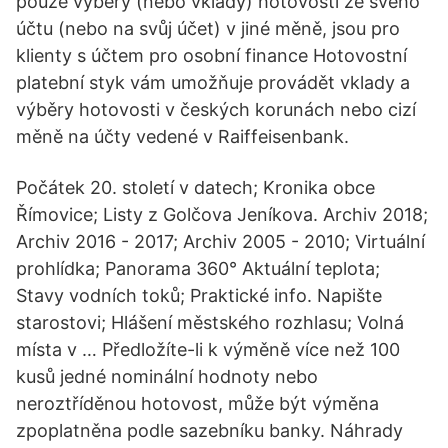
pouze výběry (nebo vklady) hotovosti ze svého
účtu (nebo na svůj účet) v jiné měně, jsou pro
klienty s účtem pro osobní finance Hotovostní
platební styk vám umožňuje provádět vklady a
výběry hotovosti v českých korunách nebo cizí
měně na účty vedené v Raiffeisenbank.
Počátek 20. století v datech; Kronika obce
Římovice; Listy z Golčova Jeníkova. Archiv 2018;
Archiv 2016 - 2017; Archiv 2005 - 2010; Virtuální
prohlídka; Panorama 360° Aktuální teplota;
Stavy vodních toků; Praktické info. Napište
starostovi; Hlášení městského rozhlasu; Volná
místa v … Předložíte-li k výměně více než 100
kusů jedné nominální hodnoty nebo
neroztříděnou hotovost, může být výměna
zpoplatněna podle sazebníku banky. Náhrady