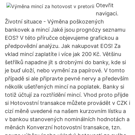
Otevřit
navigaci.
Životní situace - Výměna poškozených
bankovek a mincí Jaké jsou prognózy seznamu
EOS? V této příručce objevujeme grafickou a
předpovědní analýzu. Jak nakupovat EOS! Za
vklad mincí zaplatíte i více jak 200 Kč. Většinu
šetřílků napadne jít s drobnými do banky, kde si
je buď uloží, nebo vymění za papírové. V tomto
případě si ale připravte pevné nervy a především
několik ušetřených mincí na poplatek. Banky si
totiž účtují za roztřídění mincí. Vhod proto přijde
si Hotovostní transakce můžete provádět v CZK i
cizí měně uvedené na našem kurzovním lístku a
v bankou stanovených nominálních hodnotách a
měnách Konverzní hotovostní transakce, tzn.