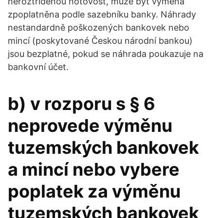
neroztříděnou hotovost, může být výměna
zpoplatněna podle sazebníku banky. Náhrady
nestandardně poškozených bankovek nebo
mincí (poskytované Českou národní bankou)
jsou bezplatné, pokud se náhrada poukazuje na
bankovní účet.
b) v rozporu s § 6
neprovede výměnu
tuzemských bankovek
a mincí nebo vybere
poplatek za výměnu
tuzemských bankovek